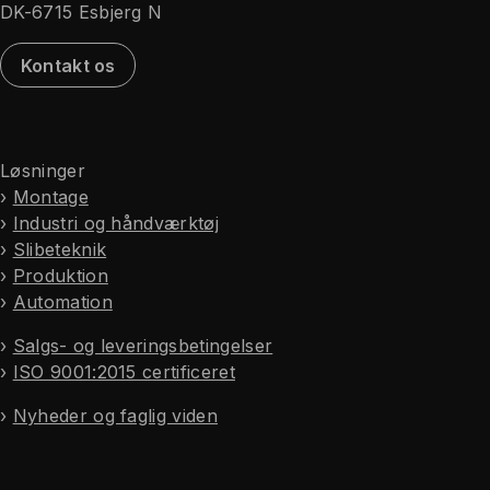
DK-6715 Esbjerg N
Kontakt os
Løsninger
›
Montage
›
Industri og håndværktøj
›
Slibeteknik
›
Produktion
›
Automation
›
Salgs- og leveringsbetingelser
›
ISO 9001:2015 certificeret
›
Nyheder og faglig viden