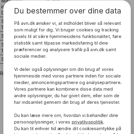
Maksimal
35 mm
indstiksdiameter
Du bestemmer over dine data
D max
Samlet længde l
125 mm
På avn.dk ønsker vi, at indholdet bliver så relevant
1
som muligt for dig. Vi bruger cookies og tracking
Skaftbredde b
25 mm
pixels til at sikre hjemmesidens funktionalitet, føre
statistik samt tilpasse markedsføring til dine
Skafthøjde h = h
25 mm
præferencer og analysere trafik på avn.dk samt
1
sociale medier.
Stikbredde s
2 mm
Vi deler også oplysninger om din brug af vores
Relaterede produkter
hjemmeside med vores partnere inden for sociale
medier, annonceringspartnere og analysepartnere.
Vores partnere kan kombinere disse data med
andre oplysninger, du har givet dem, eller som de
har indsamlet gennem din brug af deres tjenester.
Du kan læse mere om, hvordan vi behandler dine
personoplysninger, i vores
privatlivspolitik
.
Du kan til enhver tid ændre dit cookiesamtykke på