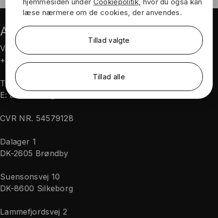
hjemmesiden under
Cookiepolitik
, hvor du også kan
læse nærmere om de cookies, der anvendes.
AVN Teknik A/S
Tillad valgte
Vagttelefon:
+45 70 24 45 18
Tillad alle
T:
+45 70 20 04 11
E: avn.teknik@avn.dk
Nødvendig
Præferencer
CVR NR. 54579128
Statistik
Marketing
Dalager 1
DK-2605 Brøndby
Vis detaljer
Suensonsvej 10
DK-8600 Silkeborg
Lammefjordsvej 2